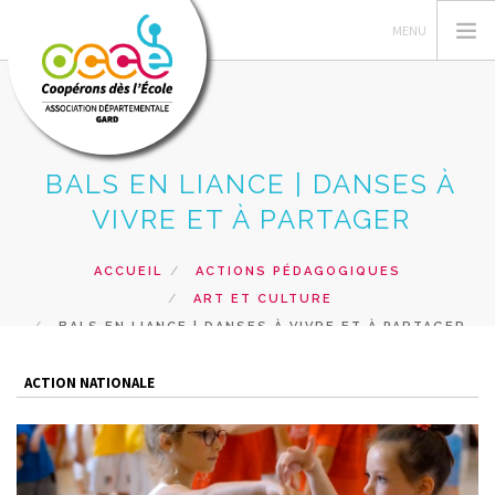
BALS EN LIANCE | DANSES À
L'OCCE 30
VIVRE ET À PARTAGER
GERER SA COOPERATIVE
ACTIONS PÉDAGOGIQUES
ACCUEIL
ACTIONS PÉDAGOGIQUES
ART ET CULTURE
RESSOURCES PEDAGOGIQUES
BALS EN LIANCE | DANSES À VIVRE ET À PARTAGER
FORMATIONS
PRETS ET SERVICES
ACTION NATIONALE
RECHERCHER
CONTACT