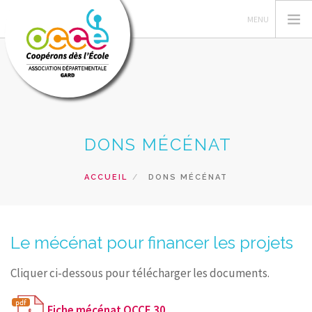
L'OCCE 30
DONS MÉCÉNAT
GERER SA COOPERATIVE
ACTIONS PÉDAGOGIQUES
ACCUEIL
DONS MÉCÉNAT
RESSOURCES PEDAGOGIQUES
FORMATIONS
PRETS ET SERVICES
Le mécénat pour financer les projets
RECHERCHER
Cliquer ci-dessous pour télécharger les documents.
CONTACT
Fiche mécénat OCCE 30