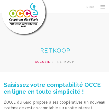
L'OCCE 30
RETKOOP
GERER SA COOPERATIVE
ACTIONS PÉDAGOGIQUES
ACCUEIL
RETKOOP
RESSOURCES PEDAGOGIQUES
FORMATIONS
PRETS ET SERVICES
Saisissez votre comptabilité OCCE
en ligne en toute simplicité !
RECHERCHER
L'OCCE du Gard propose à ses coopératives un nouveau
CONTACT
système de gestion comptable sur un site internet.