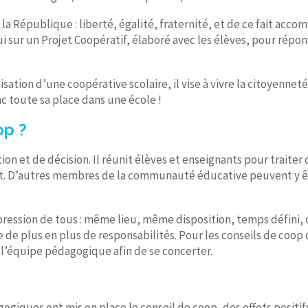
la République : liberté, égalité, fraternité, et de ce fait acco
 sur un Projet Coopératif, élaboré avec les élèves, pour répon
sation d’une coopérative scolaire, il vise à vivre la citoyenneté
nc toute sa place dans une école !
op ?
ion et de décision. Il réunit élèves et enseignants pour traite
ment. D’autres membres de la communauté éducative peuvent y êt
xpression de tous : même lieu, même disposition, temps défini,
e de plus en plus de responsabilités. Pour les conseils de coop 
l’équipe pédagogique afin de se concerter.
giques ont mis en place le conseil de coop, des effets positifs