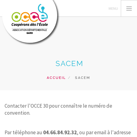
L'OCCE 30
SACEM
GERER SA COOPERATIVE
ACTIONS PÉDAGOGIQUES
ACCUEIL
SACEM
RESSOURCES PEDAGOGIQUES
FORMATIONS
PRETS ET SERVICES
Contacter l'OCCE 30 pour connaître le numéro de
convention.
RECHERCHER
CONTACT
Par téléphone au
04.66.84.92.32
, ou par email à l'adresse