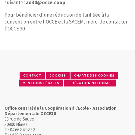
suivante :
ad30@occe.coop
Pour bénéficier d'une réduction de tarif liée à la
convention entre l'OCCE et la SACEM, merci de contacter
l'OCCE 30.
CONTACT
COOKIES
CHARTE DES COOKIES
MENTIONS LÉGALES
FÉDÉRATION NATIONALE
Office central de la Coopération à l'Ecole - Association
Départementale OCCE30
33 rue de Sauve
30900 Nîmes
T : 04 66 84 92 32