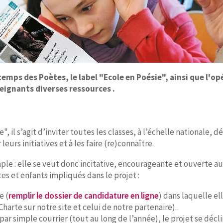
mps des Poètes, le label "Ecole en Poésie", ainsi que l'o
seignants diverses ressources .
ie", il s’agit d’inviter toutes les classes, à l’échelle nationale
urs initiatives et à les faire (re)connaître.
ple : elle se veut donc incitative, encourageante et ouverte au
s et enfants impliqués dans le projet :
e (
remplir le dossier de candidature en ligne
) dans laquelle ell
 Charte sur notre site et celui de notre partenaire).
ar simple courrier (tout au long de l’année), le projet se décli