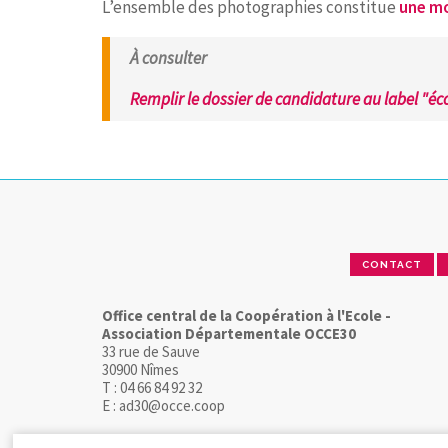
L’ensemble des photographies constitue
une mo
À consulter
Remplir le dossier de candidature au label "éc
CONTACT
Office central de la Coopération à l'Ecole -
Association Départementale OCCE30
33 rue de Sauve
30900 Nîmes
T : 04 66 84 92 32
E : ad30@occe.coop