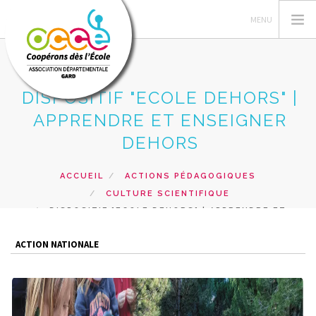
DISPOSITIF "ECOLE DEHORS" |
APPRENDRE ET ENSEIGNER
L'OCCE 30
DEHORS
GERER SA COOPERATIVE
ACTIONS PÉDAGOGIQUES
ACCUEIL
ACTIONS PÉDAGOGIQUES
RESSOURCES PEDAGOGIQUES
CULTURE SCIENTIFIQUE
DISPOSITIF "ECOLE DEHORS" | APPRENDRE ET
FORMATIONS
ENSEIGNER DEHORS
PRETS ET SERVICES
ACTION NATIONALE
RECHERCHER
CONTACT