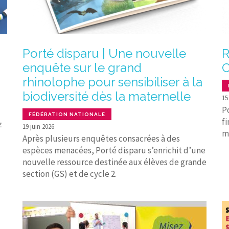
Porté disparu | Une nouvelle
R
enquête sur le grand
C
rhinolophe pour sensibiliser à la
biodiversité dès la maternelle
15
P
FÉDÉRATION NATIONALE
fi
z
19 juin 2026
m
Après plusieurs enquêtes consacrées à des
espèces menacées, Porté disparu s’enrichit d’une
nouvelle ressource destinée aux élèves de grande
section (GS) et de cycle 2.