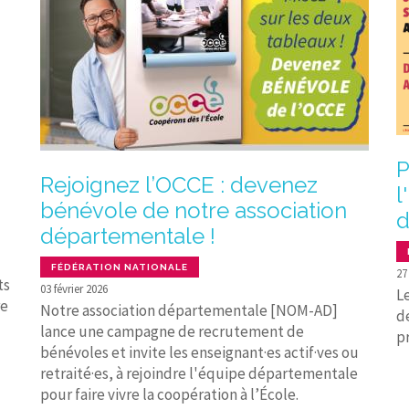
P
Rejoignez l’OCCE : devenez
l
bénévole de notre association
d
départementale !
FÉDÉRATION NATIONALE
27
ts
03 février 2026
Le
re
Notre association départementale [NOM-AD]
d
lance une campagne de recrutement de
p
bénévoles et invite les enseignant·es actif·ves ou
retraité·es, à rejoindre l'équipe départementale
pour faire vivre la coopération à l’École.