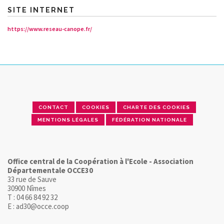
SITE INTERNET
https://www.reseau-canope.fr/
CONTACT
COOKIES
CHARTE DES COOKIES
MENTIONS LÉGALES
FÉDÉRATION NATIONALE
Office central de la Coopération à l'Ecole - Association
Départementale OCCE30
33 rue de Sauve
30900 Nîmes
T : 04 66 84 92 32
E : ad30@occe.coop