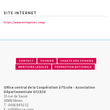
SITE INTERNET
https://www.entreprises.coop/
CONTACT
COOKIES
CHARTE DES COOKIES
MENTIONS LÉGALES
FÉDÉRATION NATIONALE
Office central de la Coopération à l'Ecole - Association
Départementale OCCE30
33 rue de Sauve
30900 Nîmes
T : 04 66 84 92 32
E : ad30@occe.coop