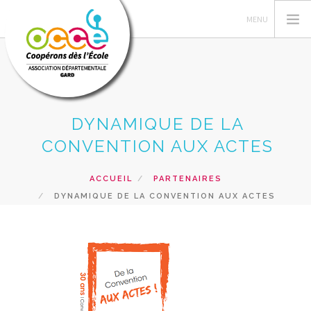
DYNAMIQUE DE LA
L'OCCE 30
CONVENTION AUX ACTES
GERER SA COOPERATIVE
ACTIONS PÉDAGOGIQUES
ACCUEIL
PARTENAIRES
RESSOURCES PEDAGOGIQUES
DYNAMIQUE DE LA CONVENTION AUX ACTES
FORMATIONS
PRETS ET SERVICES
RECHERCHER
CONTACT