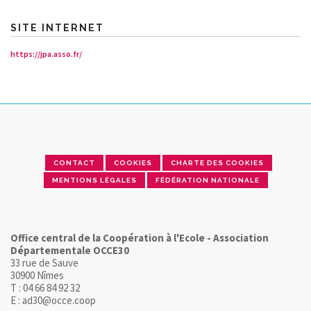
SITE INTERNET
https://jpa.asso.fr/
CONTACT
COOKIES
CHARTE DES COOKIES
MENTIONS LÉGALES
FÉDÉRATION NATIONALE
Office central de la Coopération à l'Ecole - Association
Départementale OCCE30
33 rue de Sauve
30900 Nîmes
T : 04 66 84 92 32
E : ad30@occe.coop