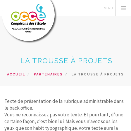
L'OCCE 30
LA TROUSSE À PROJETS
GERER SA COOPERATIVE
ACTIONS PÉDAGOGIQUES
ACCUEIL
PARTENAIRES
LA TROUSSE À PROJETS
RESSOURCES PEDAGOGIQUES
FORMATIONS
PRETS ET SERVICES
Texte de présentation de la rubrique administrable dans
le back office.
RECHERCHER
Vous ne reconnaissez pas votre texte. Et pourtant, d’une
certaine façon, c’est bien lui. Mais vous n’avez sous les
CONTACT
yeux que son habit typographique. Votre texte aura la