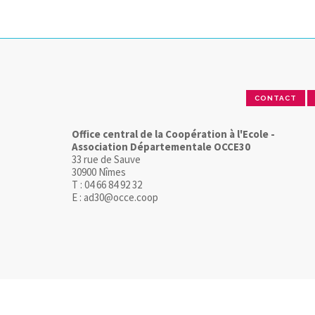
CONTACT
Office central de la Coopération à l'Ecole -
Association Départementale OCCE30
33 rue de Sauve
30900 Nîmes
T : 04 66 84 92 32
E : ad30@occe.coop