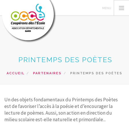
L'OCCE 30
PRINTEMPS DES POÈTES
GERER SA COOPERATIVE
ACTIONS PÉDAGOGIQUES
ACCUEIL
PARTENAIRES
PRINTEMPS DES POÈTES
RESSOURCES PEDAGOGIQUES
FORMATIONS
PRETS ET SERVICES
Un des objets fondamentaux du Printemps des Poètes
est de favoriser l’accès à la poésie et d’encourager la
RECHERCHER
lecture de poèmes. Aussi, son action en direction du
milieu scolaire est-elle naturelle et primordiale...
CONTACT