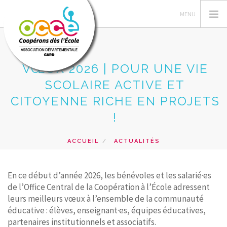
VŒUX 2026 | POUR UNE VIE
SCOLAIRE ACTIVE ET
L'OCCE 30
CITOYENNE RICHE EN PROJETS
GERER SA COOPERATIVE
!
ACTIONS PÉDAGOGIQUES
RESSOURCES PEDAGOGIQUES
ACCUEIL
ACTUALITÉS
VŒUX 2026 | POUR UNE VIE SCOLAIRE ACTIVE ET
FORMATIONS
CITOYENNE RICHE EN PROJETS !
PRETS ET SERVICES
En ce début d’année 2026, les bénévoles et les salarié·es
de l’Office Central de la Coopération à l’École adressent
RECHERCHER
leurs meilleurs vœux à l’ensemble de la communauté
éducative : élèves, enseignant·es, équipes éducatives,
CONTACT
partenaires institutionnels et associatifs.